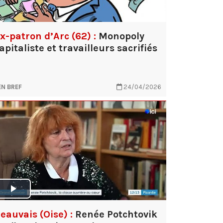
x-patron d’Arc (62) :
Monopoly
apitaliste et travailleurs sacrifiés
EN BREF
24/04/2026
eauvais (Oise) :
Renée Potchtovik