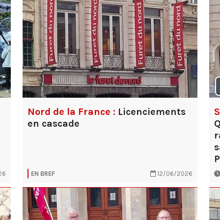
S
Nord de la France :
Licenciements
Q
en cascade
r
s
P
26
EN BREF
12/06/2026