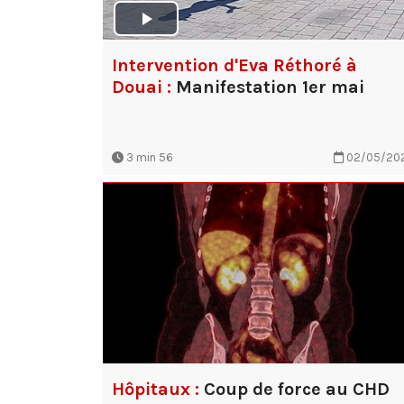
Intervention d'Eva Réthoré à
Douai :
Manifestation 1er mai
3 min 56
02/05/20
Hôpitaux :
Coup de force au CHD