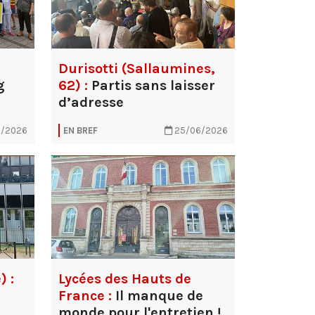
Durisotti (Sallaumines,
g
62) :
Partis sans laisser
d’adresse
/2026
EN BREF
25/06/2026
) :
Lycées des Hauts de
France :
Il manque de
monde pour l'entretien !