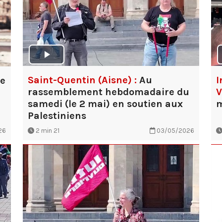
Saint-Quentin (Aisne) :
Au
I
ue
rassemblement hebdomadaire du
V
samedi (le 2 mai) en soutien aux
Palestiniens
26
2 min 21
03/05/2026