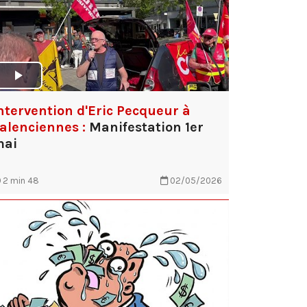
ntervention d'Eric Pecqueur à
alenciennes :
Manifestation 1er
mai
2 min 48
02/05/2026