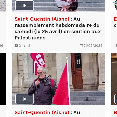
Saint-Quentin (Aisne) :
Au
E
rassemblement hebdomadaire du
c
samedi (le 25 avril) en soutien aux
Palestiniens
26
2 min 9
01/05/2026
Saint-Quentin (Aisne) :
Au
B