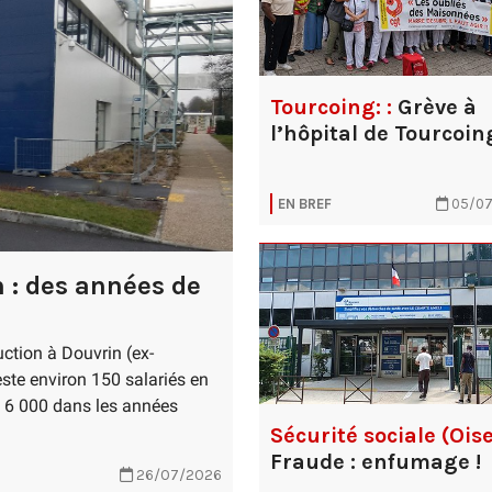
Tourcoing: :
Grève à
l’hôpital de Tourcoin
EN BREF
05/07
 : des années de
duction à Douvrin (ex-
este environ 150 salariés en
 et 6 000 dans les années
Sécurité sociale (Oise
Fraude : enfumage !
26/07/2026