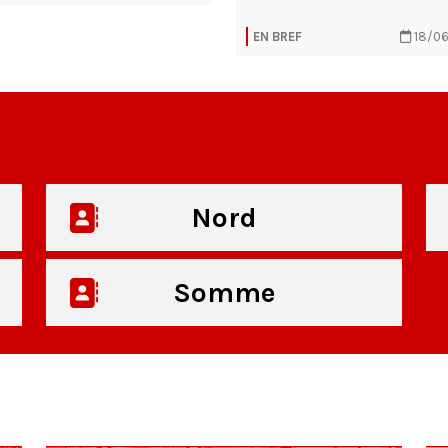
EN BREF
18/0
Nord
Somme