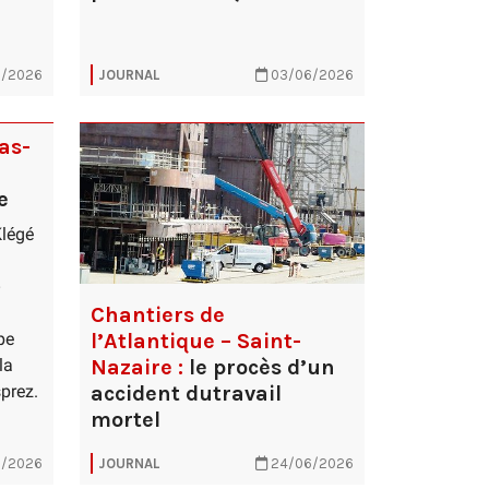
/2026
JOURNAL
03/06/2026
Pas-
e
Klégé
Chantiers de
l’Atlantique – Saint-
pe
Nazaire :
le procès d’un
la
accident dutravail
sprez.
mortel
/2026
JOURNAL
24/06/2026