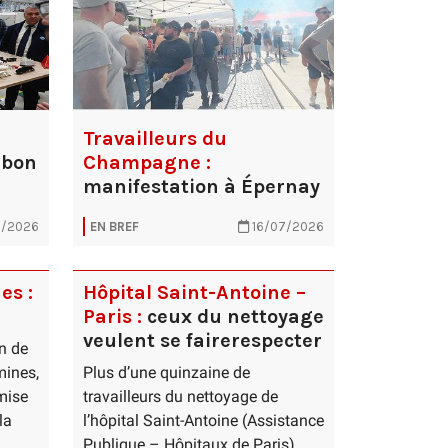
Travailleurs du
 bon
Champagne :
manifestation à Épernay
/2026
EN BREF
16/07/2026
es :
Hôpital Saint-Antoine –
Paris :
ceux du nettoyage
veulent se fairerespecter
on de
mines,
Plus d’une quinzaine de
 mise
travailleurs du nettoyage de
la
l’hôpital Saint-Antoine (Assistance
Publique – Hôpitaux de Paris),