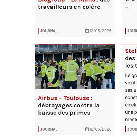
travailleurs en colère
…
JOURNAL
12/05/2026
JOUR
Stel
des 
les 
Le gr
vient
ses u
Airbus – Toulouse :
const
débrayages contre la
élect
baisse des primes
une p
mente
JOURNAL
12/05/2026
JOUR