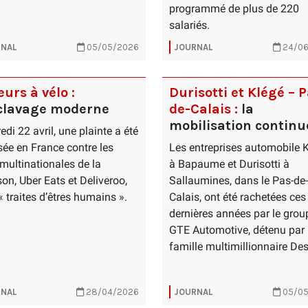
programmé de plus de 220
salariés.
NAL
05/05/2026
JOURNAL
24/06
eurs à vélo :
Durisotti et Klégé – 
sclavage moderne
de-Calais :
la
mobilisation continu
edi 22 avril, une plainte a été
ée en France contre les
Les entreprises automobile 
multinationales de la
à Bapaume et Durisotti à
ison, Uber Eats et Deliveroo,
Sallaumines, dans le Pas-de-
« traites d’êtres humains ».
Calais, ont été rachetées ces
dernières années par le grou
GTE Automotive, détenu par 
famille multimillionnaire De
NAL
28/04/2026
JOURNAL
05/05