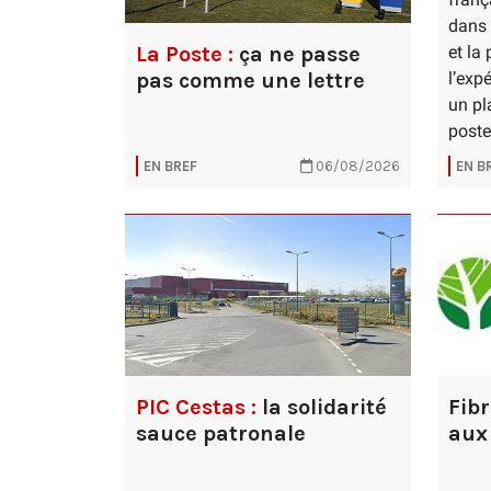
dans 
La Poste :
ça ne passe
et la
pas comme une lettre
l’exp
un pl
poste
EN BREF
06/08/2026
EN B
PIC Cestas :
la solidarité
Fibr
sauce patronale
aux 