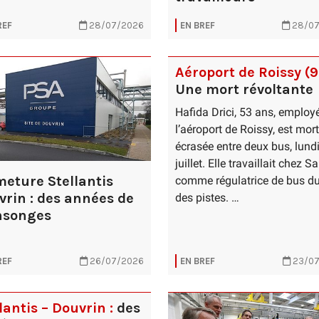
REF
28/07/2026
EN BREF
28/07
Aéroport de Roissy (9
Une mort révoltante
Hafida Drici, 53 ans, employ
l’aéroport de Roissy, est mor
écrasée entre deux bus, lund
juillet. Elle travaillait chez 
meture Stellantis
comme régulatrice de bus du
vrin : des années de
des pistes. …
songes
REF
26/07/2026
EN BREF
23/07
lantis – Douvrin :
des