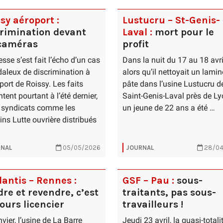
sy aéroport :
Lustucru – St-Genis-
crimination devant
Laval :
mort pour le
 caméras
profit
esse s’est fait l’écho d’un cas
Dans la nuit du 17 au 18 avri
aleux de discrimination à
alors qu’il nettoyait un lamin
oport de Roissy. Les faits
pâte dans l’usine Lustucru d
tent pourtant à l’été dernier,
Saint-Genis-Laval près de Ly
s syndicats comme les
un jeune de 22 ans a été …
tins Lutte ouvrière distribués
NAL
05/05/2026
JOURNAL
28/04
lantis – Rennes :
GSF – Pau :
sous-
re et revendre, c’est
traitants, pas sous-
ours licencier
travailleurs !
nvier, l’usine de La Barre
Jeudi 23 avril, la quasi-totali