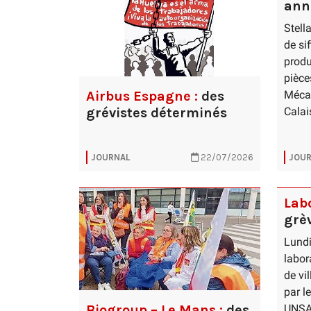
ann
Stell
de sif
produ
pièce
Airbus Espagne :
des
Mécan
grévistes déterminés
Calai
JOURNAL
22/07/2026
JOUR
Labo
grè
Lundi
labor
de vi
par l
Biogroup – Le Mans :
des
UNSA,