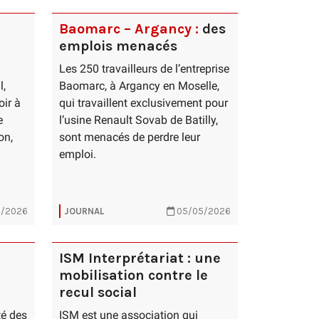
Baomarc – Argancy :
des
emplois menacés
Les 250 travailleurs de l’entreprise
l,
Baomarc, à Argancy en Moselle,
oir à
qui travaillent exclusivement pour
e
l’usine Renault Sovab de Batilly,
on,
sont menacés de perdre leur
emploi.
/2026
JOURNAL
05/05/2026
ISM Interprétariat : une
mobilisation contre le
recul social
té des
ISM est une association qui