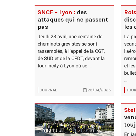
SNCF – Lyon :
des
Rois
attaques qui ne passent
dis
pas
les
Jeudi 23 avril, une centaine de
La pr
cheminots grévistes se sont
scand
rassemblés, à l’appel de la CGT,
l’aér
de SUD et de la CFDT, devant la
remon
tour Incity à Lyon où se …
et le
bulle
…
JOURNAL
28/04/2026
JOUR
Stel
vend
touj
En ja