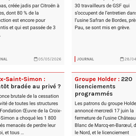
s, créée jadis par Citroën à
30 travailleurs de GSF qui
s, dont 80 % de la
s’occupent de l’entretien dan
ction est encore pour
l’usine Safran de Bordes, prè
antis et qui est passée de 3
Pau, se sont mis en grève.
…
NAL
05/05/2026
JOURNAL
28/04
ix-Saint-Simon :
Groupe Holder :
220
tôt bradée au privé ?
licenciements
programmés
once brutale de la cessation
ivité de toutes les structures
Les patrons du groupe Holde
 Fondation Œuvre de la Croix-
annoncé mercredi 17 juin la
-Simon a choqué les 1 800
fermeture de l’usine Château
iés menacés de perdre leur
Blanc de Marcq-en-Barœul, 
i, et tous …
le Nord, et le licenciement