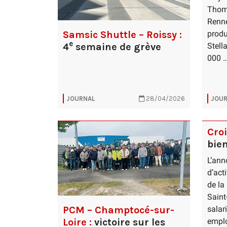
Thoma
Renne
Samsic Shuttle – Roissy :
produ
e
4
semaine de grève
Stell
000 
JOURNAL
28/04/2026
JOUR
Cro
bien
L’ann
d’act
de la
Saint
PCM – Champtocé-sur-
salar
Loire :
victoire sur les
emplo