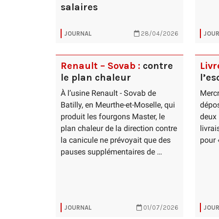
salaires
JOURNAL
28/04/2026
JOUR
Renault – Sovab :
contre
Livr
le plan chaleur
l’e
À l’usine Renault - Sovab de
Mercr
Batilly, en Meurthe-et-Moselle, qui
dépos
produit les fourgons Master, le
deux 
plan chaleur de la direction contre
livra
la canicule ne prévoyait que des
pour 
pauses supplémentaires de …
JOURNAL
01/07/2026
JOUR