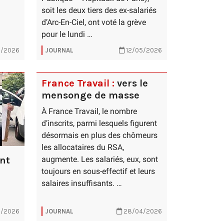
soit les deux tiers des ex-salariés
d’Arc-En-Ciel, ont voté la grève
pour le lundi …
5/2026
JOURNAL
12/05/2026
France Travail :
vers le
mensonge de masse
À France Travail, le nombre
d’inscrits, parmi lesquels figurent
désormais en plus des chômeurs
les allocataires du RSA,
ent
augmente. Les salariés, eux, sont
toujours en sous-effectif et leurs
salaires insuffisants. …
/2026
JOURNAL
28/04/2026