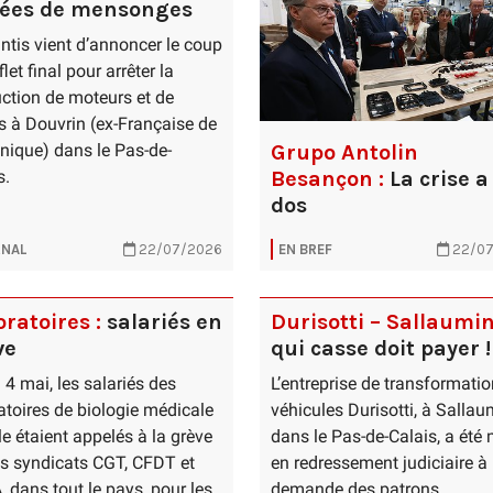
ées de mensonges
antis vient d’annoncer le coup
flet final pour arrêter la
ction de moteurs et de
s à Douvrin (ex-Française de
Grupo Antolin
ique) dans le Pas-de-
Besançon :
La crise a
s.
dos
NAL
22/07/2026
EN BREF
22/07
ratoires :
salariés en
Durisotti – Sallaumin
ve
qui casse doit payer !
 4 mai, les salariés des
L’entreprise de transformati
atoires de biologie médicale
véhicules Durisotti, à Sallau
lle étaient appelés à la grève
dans le Pas-de-Calais, a été
es syndicats CGT, CFDT et
en redressement judiciaire à 
 dans tout le pays, pour les
demande des patrons.