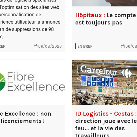
l’optimisation des sites web
Hôpitaux :
Le compte 
 personnalisation de
est toujours pas
érience utilisateur, a annoncé
an de suppressions de 98
s, …
REF
06/08/2026
EN BREF
06/08
ID Logistics - Cestas :
e Excellence : non
direction joue avec le
licenciements !
feu… et la vie des
travailleurs