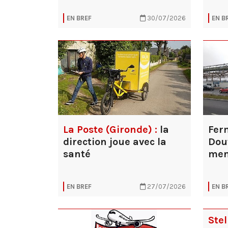
EN BREF
30/07/2026
EN B
La Poste (Gironde) :
la
Fer
direction joue avec la
Dou
santé
men
EN BREF
27/07/2026
EN B
Stel