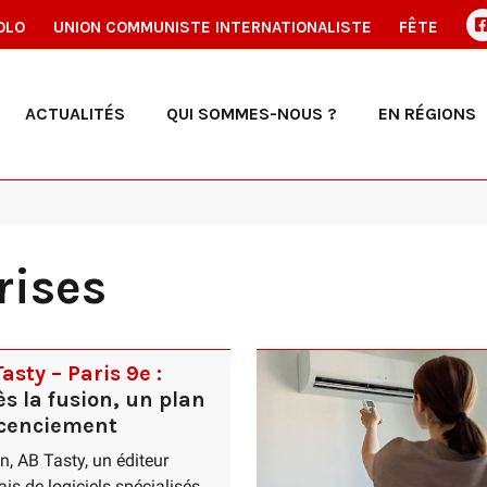
OLO
UNION COMMUNISTE INTERNATIONALISTE
FÊTE
ACTUALITÉS
QUI SOMMES-NOUS ?
EN RÉGIONS
rises
asty – Paris 9e :
s la fusion, un plan
icenciement
in, AB Tasty, un éditeur
ais de logiciels spécialisés