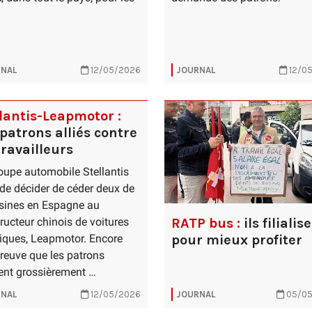
NAL
12/05/2026
JOURNAL
12/0
lantis-Leapmotor :
patrons alliés contre
travailleurs
oupe automobile Stellantis
 de décider de céder deux de
sines en Espagne au
RATP bus :
ils filialis
ructeur chinois de voitures
pour mieux profiter
riques, Leapmotor. Encore
reuve que les patrons
nt grossièrement …
NAL
12/05/2026
JOURNAL
05/05