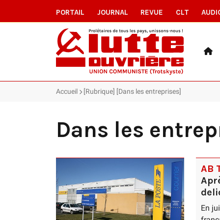
PORTAIL
JOURNAL
REVUE
CLT
AUDI
Accueil
[Rubrique] [Dans les entreprises]
Dans les entrep
AB T
Aprè
del
En ju
franç