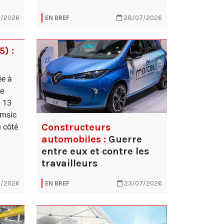
/2026
EN BREF
28/07/2026
5) :
ée à
te
i 13
Samsic
Constructeurs
 côté
automobiles :
Guerre
entre eux et contre les
travailleurs
/2026
EN BREF
23/07/2026